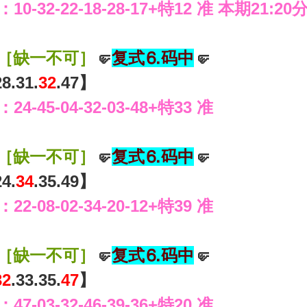
0-32-22-18-28-17+特12 准 本期21:
［缺一不可］
🤛
复式⒍码中
🤛
28.31.
32
.47】
4-45-04-32-03-48+特33 准
［缺一不可］
🤛
复式⒍码中
🤛
24.
34
.35.49】
2-08-02-34-20-12+特39 准
［缺一不可］
🤛
复式⒍码中
🤛
32
.33.35.
47
】
7-03-32-46-39-36+特20 准