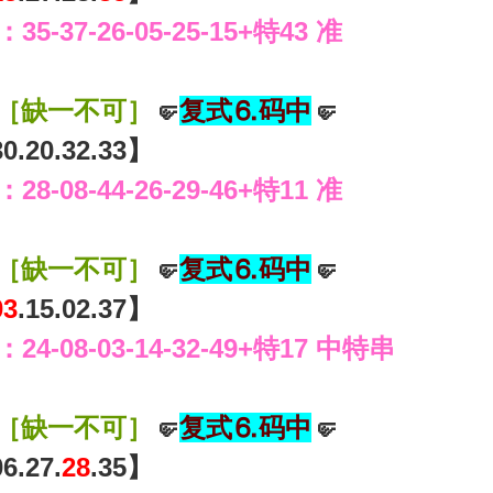
5-37-26-05-25-15+特43 准
［缺一不可］
🤛
复式⒍码中
🤛
30.20.32.33】
8-08-44-26-29-46+特11 准
［缺一不可］
🤛
复式⒍码中
🤛
03
.15.02.37】
4-08-03-14-32-49+特17 中特串
［缺一不可］
🤛
复式⒍码中
🤛
06.27.
28
.35】