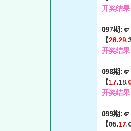
开奖结果：3
097期:🤛
【
28.29
.
开奖结果：2
098期:🤛
【
17
.18.
开奖结果：2
099期:🤛
【05.
17
.