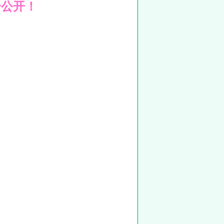
20分公开！