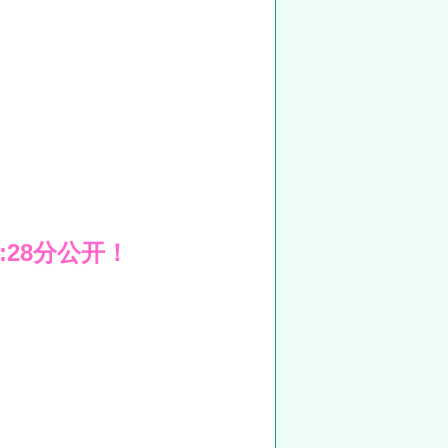
21:28分公开！