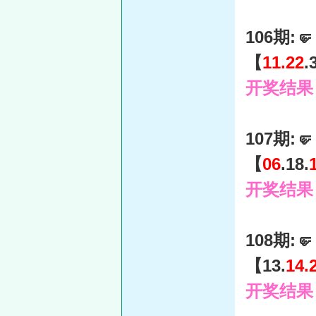
106期:🤛
【
11.22
.
开奖结果：3
107期:🤛
【
06
.18.
开奖结果：3
108期:🤛
【13.
14.
开奖结果：0