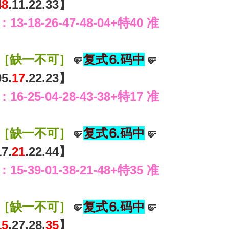
48
.11.22.33】
3-18-26-47-48-04+特40 准
［缺一不可］
🤛
复式⒍码中
🤛
05.
17
.22.23】
6-25-04-28-43-38+特17 准
［缺一不可］
🤛
复式⒍码中
🤛
17.
21
.22.44】
5-39-01-38-21-48+特35 准
［缺一不可］
🤛
复式⒍码中
🤛
15
.27.28.
35
】