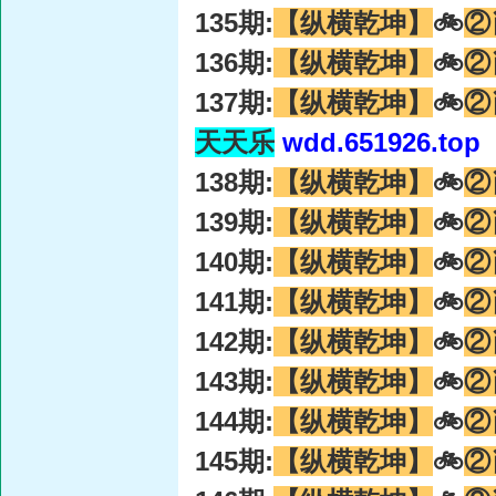
135期:
【纵横乾坤】
🚲
②
136期:
【纵横乾坤】
🚲
②
137期:
【纵横乾坤】
🚲
②
天天乐
wdd.651926.top
138期:
【纵横乾坤】
🚲
②
139期:
【纵横乾坤】
🚲
②
140期:
【纵横乾坤】
🚲
②
141期:
【纵横乾坤】
🚲
②
142期:
【纵横乾坤】
🚲
②
143期:
【纵横乾坤】
🚲
②
144期:
【纵横乾坤】
🚲
②
145期:
【纵横乾坤】
🚲
②