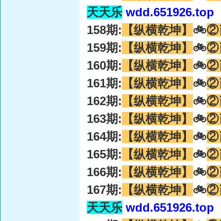
天天乐
wdd.651926.top
158期:
【纵横乾坤】
🚲
②
159期:
【纵横乾坤】
🚲
②
160期:
【纵横乾坤】
🚲
②
161期:
【纵横乾坤】
🚲
②
162期:
【纵横乾坤】
🚲
②
163期:
【纵横乾坤】
🚲
②
164期:
【纵横乾坤】
🚲
②
165期:
【纵横乾坤】
🚲
②
166期:
【纵横乾坤】
🚲
②
167期:
【纵横乾坤】
🚲
②
天天乐
wdd.651926.top