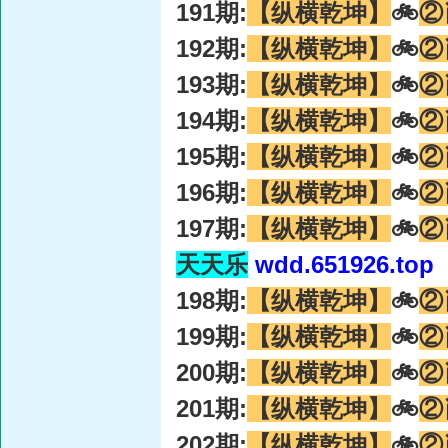
191期:
【纵横乾坤】
🚲
②
192期:
【纵横乾坤】
🚲
②
193期:
【纵横乾坤】
🚲
②
194期:
【纵横乾坤】
🚲
②
195期:
【纵横乾坤】
🚲
②
196期:
【纵横乾坤】
🚲
②
197期:
【纵横乾坤】
🚲
②
天天乐
wdd.651926.top
198期:
【纵横乾坤】
🚲
②
199期:
【纵横乾坤】
🚲
②
200期:
【纵横乾坤】
🚲
②
201期:
【纵横乾坤】
🚲
②
202期:
【纵横乾坤】
🚲
②