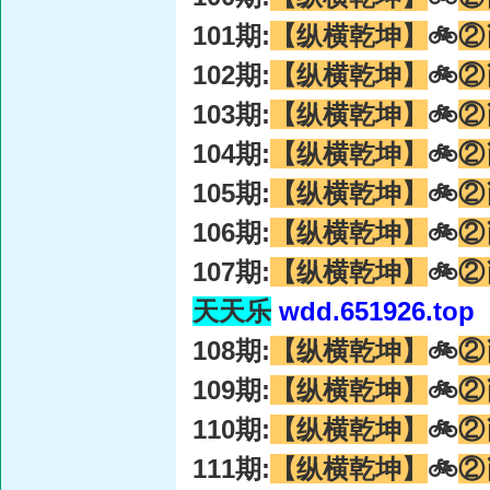
101期:
【纵横乾坤】
🚲
②
102期:
【纵横乾坤】
🚲
②
103期:
【纵横乾坤】
🚲
②
104期:
【纵横乾坤】
🚲
②
105期:
【纵横乾坤】
🚲
②
106期:
【纵横乾坤】
🚲
②
107期:
【纵横乾坤】
🚲
②
天天乐
wdd.651926.top
108期:
【纵横乾坤】
🚲
②
109期:
【纵横乾坤】
🚲
②
110期:
【纵横乾坤】
🚲
②
111期:
【纵横乾坤】
🚲
②