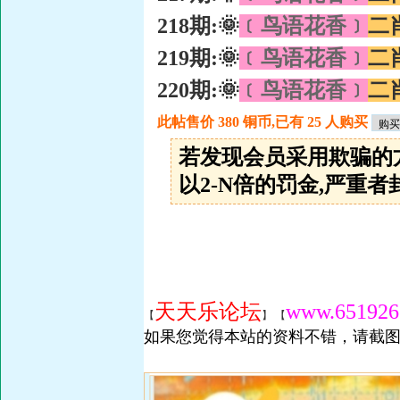
218期:🌞
﹝鸟语花香﹞
二
219期:🌞
﹝鸟语花香﹞
二
220期:🌞
﹝鸟语花香﹞
二
此帖售价 380 铜币,已有 25 人购买
若发现会员采用欺骗的
以2-N倍的罚金,严重者封
天天乐论坛
www.651926
【
】 【
如果您觉得本站的资料不错，请截图