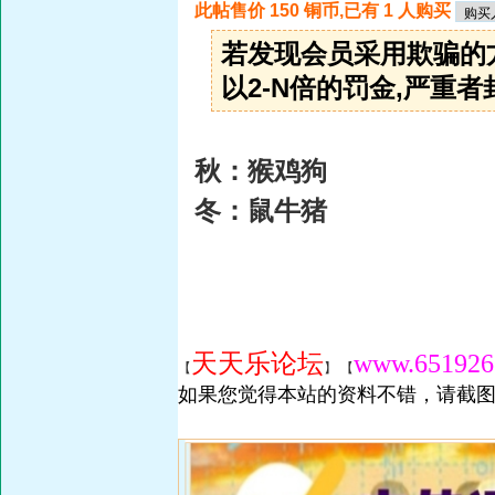
此帖售价 150 铜币,已有 1 人购买
若发现会员采用欺骗的
以2-N倍的罚金,严重者封
秋：猴鸡狗
冬：鼠牛猪
天天乐论坛
www.651926
【
】 【
如果您觉得本站的资料不错，请截图