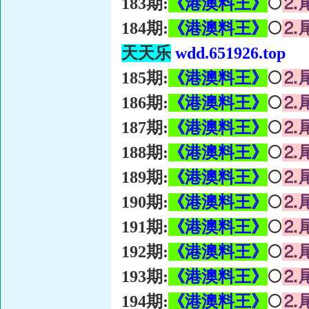
183期:
《港澳料王》
🌕
⒉
184期:
《港澳料王》
🌕
⒉
天天乐
wdd.651926.top
185期:
《港澳料王》
🌕
⒉
186期:
《港澳料王》
🌕
⒉
187期:
《港澳料王》
🌕
⒉
188期:
《港澳料王》
🌕
⒉
189期:
《港澳料王》
🌕
⒉
190期:
《港澳料王》
🌕
⒉
191期:
《港澳料王》
🌕
⒉
192期:
《港澳料王》
🌕
⒉
193期:
《港澳料王》
🌕
⒉
194期:
《港澳料王》
🌕
⒉