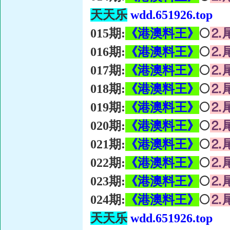
天天乐
wdd.651926.top
015期:
《港澳料王》
🌕
⒉
016期:
《港澳料王》
🌕
⒉
017期:
《港澳料王》
🌕
⒉
018期:
《港澳料王》
🌕
⒉
019期:
《港澳料王》
🌕
⒉
020期:
《港澳料王》
🌕
⒉
021期:
《港澳料王》
🌕
⒉
022期:
《港澳料王》
🌕
⒉
023期:
《港澳料王》
🌕
⒉
024期:
《港澳料王》
🌕
⒉
天天乐
wdd.651926.top