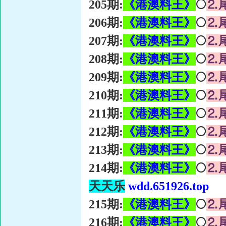
205期:
《港澳料王》
🌕
⒉
206期:
《港澳料王》
🌕
⒉
207期:
《港澳料王》
🌕
⒉
208期:
《港澳料王》
🌕
⒉
209期:
《港澳料王》
🌕
⒉
210期:
《港澳料王》
🌕
⒉
211期:
《港澳料王》
🌕
⒉
212期:
《港澳料王》
🌕
⒉
213期:
《港澳料王》
🌕
⒉
214期:
《港澳料王》
🌕
⒉
天天乐
wdd.651926.top
215期:
《港澳料王》
🌕
⒉
216期:
《港澳料王》
🌕
⒉