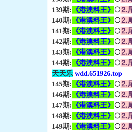
139期:
《港澳料王》
🌕
⒉
140期:
《港澳料王》
🌕
⒉
141期:
《港澳料王》
🌕
⒉
142期:
《港澳料王》
🌕
⒉
143期:
《港澳料王》
🌕
⒉
144期:
《港澳料王》
🌕
⒉
天天乐
wdd.651926.top
145期:
《港澳料王》
🌕
⒉
146期:
《港澳料王》
🌕
⒉
147期:
《港澳料王》
🌕
⒉
148期:
《港澳料王》
🌕
⒉
149期:
《港澳料王》
🌕
⒉