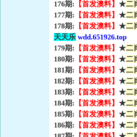
176期:
【首发澳料】
★
二
177期:
【首发澳料】
★
二
178期:
【首发澳料】
★
二
天天乐
wdd.651926.top
179期:
【首发澳料】
★
二
180期:
【首发澳料】
★
二
181期:
【首发澳料】
★
二
182期:
【首发澳料】
★
二
183期:
【首发澳料】
★
二
184期:
【首发澳料】
★
二
185期:
【首发澳料】
★
二
186期:
【首发澳料】
★
二
187期:
【首发澳料】
★
二