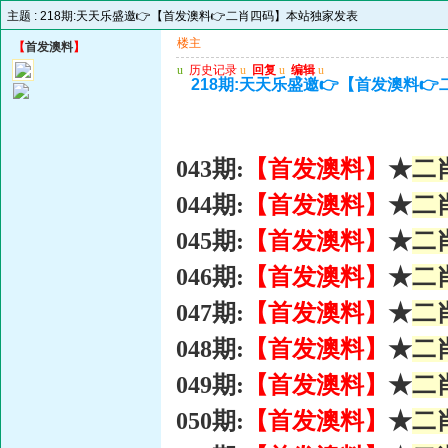
主题 :
218期:天天乐盛邀👉【首发澳料👉二肖四码】本站独家发表
楼主
【
首发澳料
】
u
历史记录
u
回复
u
编辑
u
218期:天天乐盛邀👉【首发澳料
043期:
【首发澳料】
★
二
044期:
【首发澳料】
★
二
045期:
【首发澳料】
★
二
046期:
【首发澳料】
★
二
047期:
【首发澳料】
★
二
048期:
【首发澳料】
★
二
049期:
【首发澳料】
★
二
050期:
【首发澳料】
★
二