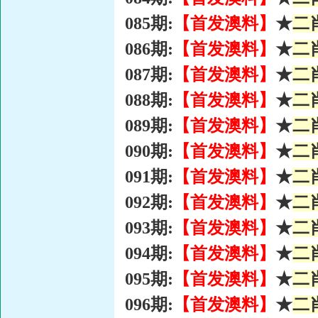
085期:
【首发澳料】
★
二
086期:
【首发澳料】
★
二
087期:
【首发澳料】
★
二
088期:
【首发澳料】
★
二
089期:
【首发澳料】
★
二
090期:
【首发澳料】
★
二
091期:
【首发澳料】
★
二
092期:
【首发澳料】
★
二
093期:
【首发澳料】
★
二
094期:
【首发澳料】
★
二
095期:
【首发澳料】
★
二
096期:
【首发澳料】
★
二