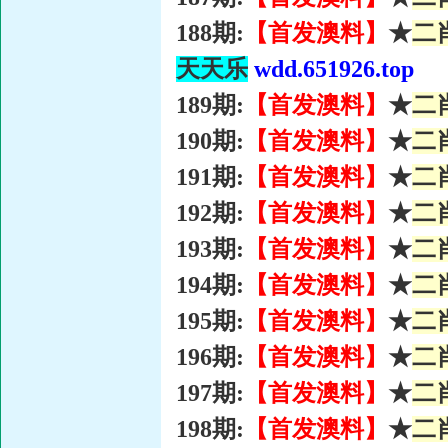
188期:
【首发澳料】
★
二
天天乐
wdd.651926.top
189期:
【首发澳料】
★
二
190期:
【首发澳料】
★
二
191期:
【首发澳料】
★
二
192期:
【首发澳料】
★
二
193期:
【首发澳料】
★
二
194期:
【首发澳料】
★
二
195期:
【首发澳料】
★
二
196期:
【首发澳料】
★
二
197期:
【首发澳料】
★
二
198期:
【首发澳料】
★
二