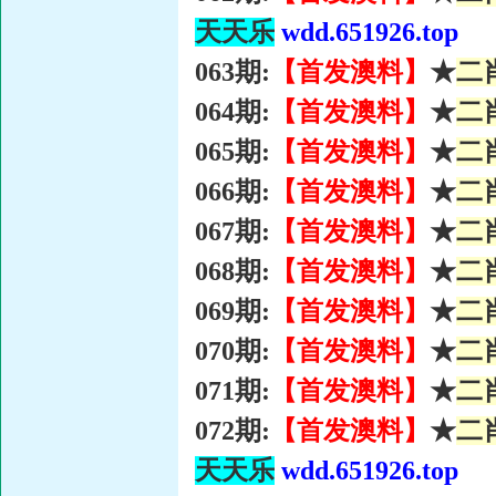
天天乐
wdd.651926.top
063期:
【首发澳料】
★
二
064期:
【首发澳料】
★
二
065期:
【首发澳料】
★
二
066期:
【首发澳料】
★
二
067期:
【首发澳料】
★
二
068期:
【首发澳料】
★
二
069期:
【首发澳料】
★
二
070期:
【首发澳料】
★
二
071期:
【首发澳料】
★
二
072期:
【首发澳料】
★
二
天天乐
wdd.651926.top